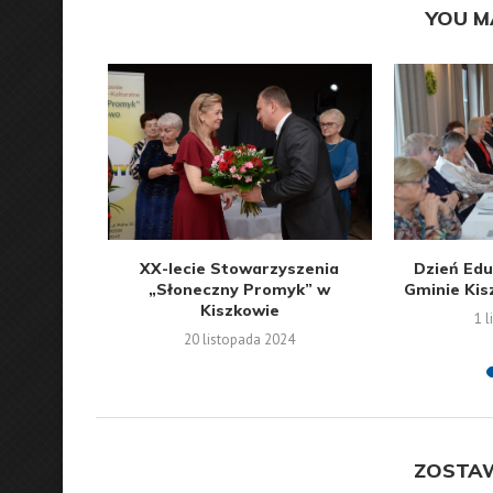
YOU M
łowego w
XX-lecie Stowarzyszenia
Dzień Edu
ielnych
„Słoneczny Promyk” w
Gminie Kis
Kiszkowie
3
1 
20 listopada 2024
ZOSTA