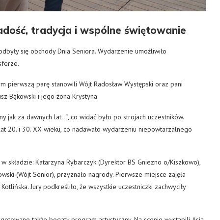
adość, tradycja i wspólne świętowanie
dbyły się obchody Dnia Seniora. Wydarzenie umożliwiło
ferze.
m pierwszą parę stanowili Wójt Radosław Występski oraz pani
sz Bąkowski i jego żona Krystyna.
jak za dawnych lat…”, co widać było po strojach uczestników.
at 20. i 30. XX wieku, co nadawało wydarzeniu niepowtarzalnego
, w składzie: Katarzyna Rybarczyk (Dyrektor BS Gniezno o/Kiszkowo),
ski (Wójt Senior), przyznało nagrody. Pierwsze miejsce zajęła
Kotlińska. Jury podkreśliło, że wszystkie uczestniczki zachwyciły
ygotowano także bogaty program artystyczny. Na scenie wystąpili Asia