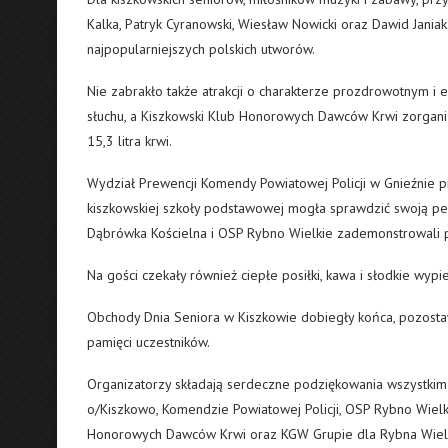
Kalka, Patryk Cyranowski, Wiesław Nowicki oraz Dawid Jania
najpopularniejszych polskich utworów.
Nie zabrakło także atrakcji o charakterze prozdrowotnym i
słuchu, a Kiszkowski Klub Honorowych Dawców Krwi zorganiz
15,3 litra krwi.
Wydział Prewencji Komendy Powiatowej Policji w Gnieźnie 
kiszkowskiej szkoły podstawowej mogła sprawdzić swoją perc
Dąbrówka Kościelna i OSP Rybno Wielkie zademonstrowali
Na gości czekały również ciepłe posiłki, kawa i słodkie wyp
Obchody Dnia Seniora w Kiszkowie dobiegły końca, pozosta
pamięci uczestników.
Organizatorzy składają serdeczne podziękowania wszystk
o/Kiszkowo, Komendzie Powiatowej Policji, OSP Rybno Wiel
Honorowych Dawców Krwi oraz KGW Grupie dla Rybna Wiel