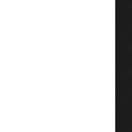
owa Rada Gminy i Wójt Gminy
SPRAWOZDANIE Z OTWAR
Kiszkowo zaprzysiężeni
MISTRZOSTW GMINY KISZ
w TENISIE...
7 maja 2024
25 marca 2024