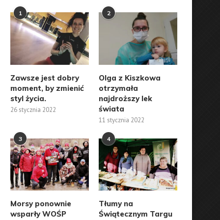
1
2
Zawsze jest dobry
Olga z Kiszkowa
moment, by zmienić
otrzymała
styl życia.
najdroższy lek
świata
26 stycznia 2022
11 stycznia 2022
3
4
Morsy ponownie
Tłumy na
wsparły WOŚP
Świątecznym Targu