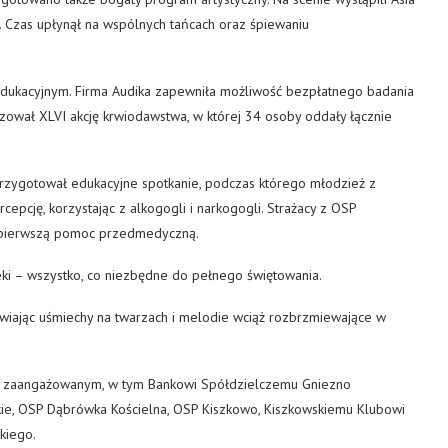
k. Czas upłynął na wspólnych tańcach oraz śpiewaniu
 edukacyjnym. Firma Audika zapewniła możliwość bezpłatnego badania
ował XLVI akcję krwiodawstwa, w której 34 osoby oddały łącznie
przygotował edukacyjne spotkanie, podczas którego młodzież z
epcję, korzystając z alkogogli i narkogogli. Strażacy z OSP
 pierwszą pomoc przedmedyczną.
ieki – wszystko, co niezbędne do pełnego świętowania.
wiając uśmiechy na twarzach i melodie wciąż rozbrzmiewające w
im zaangażowanym, w tym Bankowi Spółdzielczemu Gniezno
kie, OSP Dąbrówka Kościelna, OSP Kiszkowo, Kiszkowskiemu Klubowi
kiego.