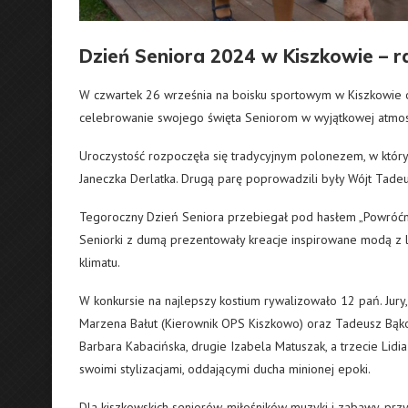
Dzień Seniora 2024 w Kiszkowie – r
W czwartek 26 września na boisku sportowym w Kiszkowie o
celebrowanie swojego święta Seniorom w wyjątkowej atmos
Uroczystość rozpoczęła się tradycyjnym polonezem, w który
Janeczka Derlatka. Drugą parę poprowadzili były Wójt Tadeu
Tegoroczny Dzień Seniora przebiegał pod hasłem „Powróćmy 
Seniorki z dumą prezentowały kreacje inspirowane modą z l
klimatu.
W konkursie na najlepszy kostium rywalizowało 12 pań. Jury
Marzena Bałut (Kierownik OPS Kiszkowo) oraz Tadeusz Bąkow
Barbara Kabacińska, drugie Izabela Matuszak, a trzecie Lidia 
swoimi stylizacjami, oddającymi ducha minionej epoki.
Dla kiszkowskich seniorów, miłośników muzyki i zabawy, prz