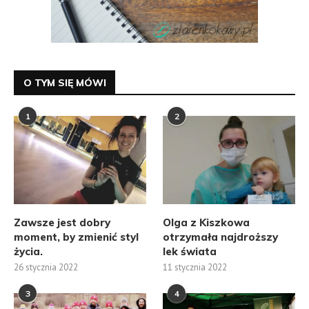
O TYM SIĘ MÓWI
1
2
Zawsze jest dobry
Olga z Kiszkowa
moment, by zmienić styl
otrzymała najdroższy
życia.
lek świata
26 stycznia 2022
11 stycznia 2022
3
4