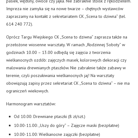
pasiek, wędliny, owoce czy jajka. Nie zabraknie stoisk z rękodziełem.
Impreza nie zamyka się na nowe twarze – chętnych wystawców
zapraszamy na kontakt z sekretariatem CK „Scena to dziwna” (tel.
614 240 772).
Oprócz Targu Wiejskiego CK „Scena to dziwna” zaprasza także na
przełożone wiosenne warsztaty. W ramach „Rodzinnej Soboty” w
godzinach 10.00 – 13.00 odbędą się zajęcia z tworzenia
wielkanocnych ozdób: zajęczych masek, kolorowych dekoracji czy
malowania drewnianych ptaszków. Nie zabraknie także zabawy w
terenie, czyli poszukiwania wielkanocnych jaj! Na warsztaty
obowiązują zapisy przez sekretariat CK „Scena to dziwna” – nie ma
ograniczeń wiekowych.
Harmonogram warsztatów:
Od 10.00: Drewniane ptaszki (8 zł/szt.)
10.00-11.00: „Uszy do góry” – Zajęcze maski (bezpłatne)
10.00-11.00: Wielkanocne zajączki (bezpłatne)