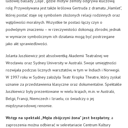
ludowej ballady „Lilije”, gdzie motyw zemsty odgrywa kluczową
rolę. Przywoływana jest także królowa Gertruda z dramatu „Hamlet”,
której postać staje się symbolem złożonych relacji rodzinnych oraz
wątpliwości moralnych. Wszystkie te postaci łączy czyn o
podwójnym znaczeniu – w rzeczywistości dokonują zbrodni, jednak
w wymiarze symbolicznym ich działania mogą być postrzegane
jako akt sprawiedliwości.
Jolanta Juszkiewicz jest absolwentką Akademii Teatralnej we
Wrocławiu oraz Sydney University w Australii. Swoje umiejętności
rozwijała podczas licznych warsztatów, w tym w Indiach i Norwegii.
W 1997 roku w Sydney założyła Teatr Kropka Theatre, który zyskał
uznanie za przedstawienia klasyczne oraz dokumentalne. Spektakle
Juszkiewicz były prezentowane w wielu krajach, m.in. w Australii,
Belgii, Francji, Niemczech i Izraelu, co świadczy o jej
międzynarodowej renomie.
Wstęp na spektakl „Męża zbójczyni żona” jest bezpłatny
, a
zaproszenia można odbierać w sekretariacie Centrum Kultury