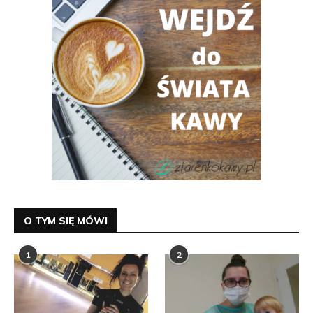
O TYM SIĘ MÓWI
1
2