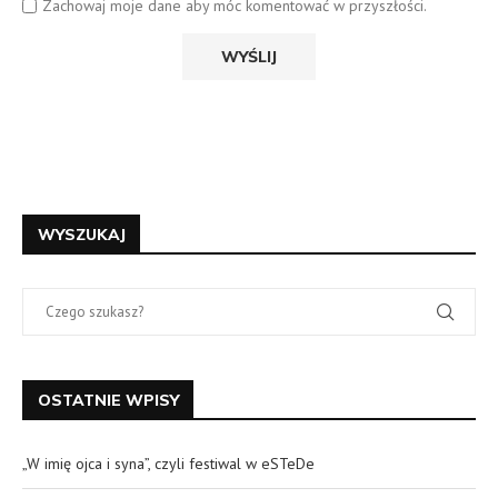
Zachowaj moje dane aby móc komentować w przyszłości.
WYSZUKAJ
OSTATNIE WPISY
„W imię ojca i syna”, czyli festiwal w eSTeDe