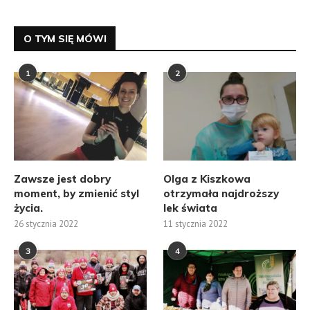
O TYM SIĘ MÓWI
1
2
Zawsze jest dobry
Olga z Kiszkowa
moment, by zmienić styl
otrzymała najdroższy
życia.
lek świata
26 stycznia 2022
11 stycznia 2022
3
4