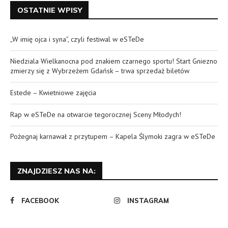
OSTATNIE WPISY
„W imię ojca i syna”, czyli festiwal w eSTeDe
Niedziala Wielkanocna pod znakiem czarnego sportu! Start Gniezno
zmierzy się z Wybrzeżem Gdańsk – trwa sprzedaż biletów
Estede – Kwietniowe zajęcia
Rap w eSTeDe na otwarcie tegorocznej Sceny Młodych!
Pożegnaj karnawał z przytupem – Kapela Ślymoki zagra w eSTeDe
ZNAJDZIESZ NAS NA:
FACEBOOK
INSTAGRAM