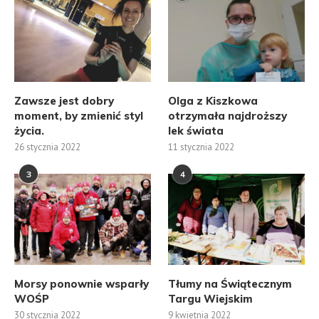
Zawsze jest dobry
Olga z Kiszkowa
moment, by zmienić styl
otrzymała najdroższy
życia.
lek świata
26 stycznia 2022
11 stycznia 2022
3
4
Morsy ponownie wsparły
Tłumy na Świątecznym
WOŚP
Targu Wiejskim
30 stycznia 2022
9 kwietnia 2022