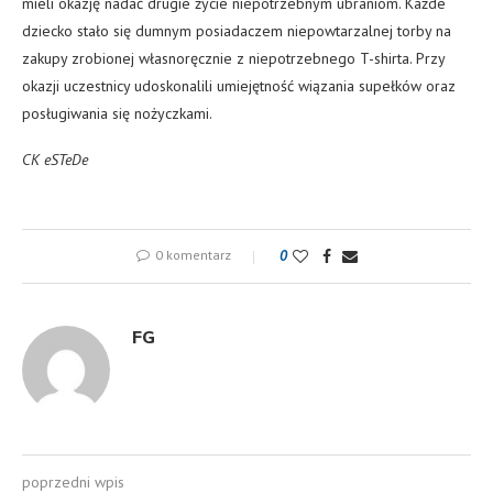
mieli okazję nadać drugie życie niepotrzebnym ubraniom. Każde
dziecko stało się dumnym posiadaczem niepowtarzalnej torby na
zakupy zrobionej własnoręcznie z niepotrzebnego T-shirta. Przy
okazji uczestnicy udoskonalili umiejętność wiązania supełków oraz
posługiwania się nożyczkami.
CK eSTeDe
0 komentarz
0
FG
poprzedni wpis