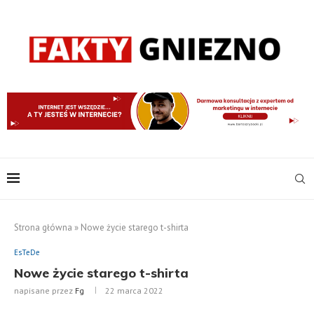
Strona główna
»
Nowe życie starego t-shirta
EsTeDe
Nowe życie starego t-shirta
napisane przez
Fg
22 marca 2022