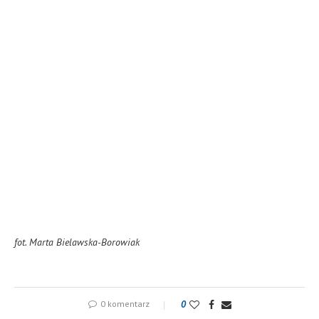
fot. Marta Bielawska-Borowiak
0 komentarz
0
FG