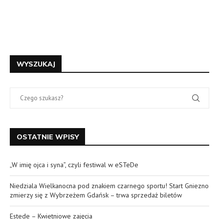
OSTATNIE WPISY
„W imię ojca i syna”, czyli festiwal w eSTeDe
Niedziala Wielkanocna pod znakiem czarnego sportu! Start Gniezno
zmierzy się z Wybrzeżem Gdańsk – trwa sprzedaż biletów
Estede – Kwietniowe zajęcia
Rap w eSTeDe na otwarcie tegorocznej Sceny Młodych!
Pożegnaj karnawał z przytupem – Kapela Ślymoki zagra w eSTeDe
ZNAJDZIESZ NAS NA: