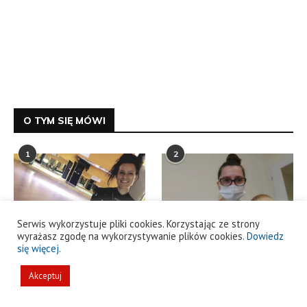
O TYM SIĘ MÓWI
1
2
Zawsze jest dobry
Olga z Kiszkowa
moment, by zmienić styl
otrzymała najdroższy
życia.
lek świata
26 stycznia 2022
11 stycznia 2022
Serwis wykorzystuje pliki cookies. Korzystając ze strony
3
4
wyrażasz zgodę na wykorzystywanie plików cookies.
Dowiedz
się więcej
.
Akceptuj