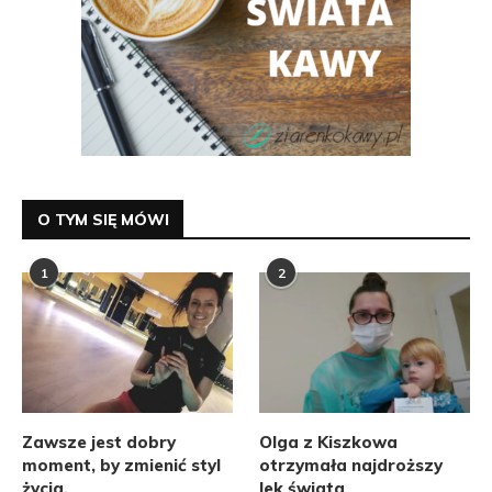
O TYM SIĘ MÓWI
1
2
Zawsze jest dobry
Olga z Kiszkowa
moment, by zmienić styl
otrzymała najdroższy
życia.
lek świata