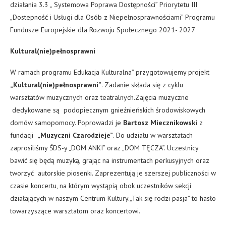
działania 3.3 „ Systemowa Poprawa Dostępności” Priorytetu III
„Dostepność i Usługi dla Osób z Niepełnosprawnościami” Programu
Fundusze Europejskie dla Rozwoju Społecznego 2021- 2027
Kultural(nie)pełnosprawni
W ramach programu Edukacja Kulturalna” przygotowujemy projekt
„Kultural(nie)pełnosprawni”
. Zadanie składa się z cyklu
warsztatów muzycznych oraz teatralnych.Zajęcia muzyczne
dedykowane są podopiecznym gnieźnieńskich środowiskowych
domów samopomocy. Poprowadzi je
Bartosz Miecznikowski
z
fundacji
„Muzyczni Czarodzieje”
. Do udziału w warsztatach
zaprosiliśmy ŚDS-y „DOM ANKI” oraz „DOM TĘCZA”. Uczestnicy
bawić się będą muzyką, grając na instrumentach perkusyjnych oraz
tworzyć autorskie piosenki. Zaprezentują je szerszej publiczności w
czasie koncertu, na którym wystąpią obok uczestników sekcji
działających w naszym Centrum Kultury.„Tak się rodzi pasja” to hasło
towarzyszące warsztatom oraz koncertowi.