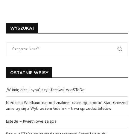
WYSZUKAJ
OSTATNIE WPISY
„W imię ojca i syna”, czyli festiwal w eSTeDe
Niedziala Wielkanocna pod znakiem czarnego sportu! Start Gniezno
zmierzy się z Wybrzeżem Gdańsk – trwa sprzedaż biletów
Estede – Kwietniowe zajęcia
Rap w eSTeDe na otwarcie tegorocznej Sceny Młodych!