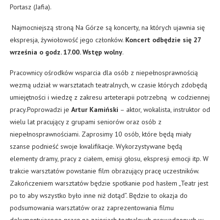
Portasz (Jafia).
Najmocniejszą stroną Na Górze są koncerty, na których ujawnia się
ekspresja, żywiołowość jego członków.
Koncert odbędzie się 27
września o godz. 17.00. Wstęp wolny
.
Pracownicy ośrodków wsparcia dla osób z niepełnosprawnością
wezmą udział w warsztatach teatralnych, w czasie których zdobędą
umiejętności i wiedzę z zakresu arteterapii potrzebną w codziennej
pracy.Poprowadzi je
Artur Kamiński
– aktor, wokalista, instruktor od
wielu lat pracujący z grupami seniorów oraz osób z
niepełnosprawnościami. Zaprosimy 10 osób, które będą miały
szanse podnieść swoje kwalifikacje. Wykorzystywane będą
elementy dramy, pracy z ciałem, emisji głosu, ekspresji emocji itp. W
trakcie warsztatów powstanie film obrazujący pracę uczestników.
Zakończeniem warsztatów będzie spotkanie pod hasłem „Teatr jest
po to aby wszystko było inne niż dotąd”. Będzie to okazja do
podsumowania warsztatów oraz zaprezentowania filmu
dokumentującego pracę na zajęciach teatralnych prowadzonych w