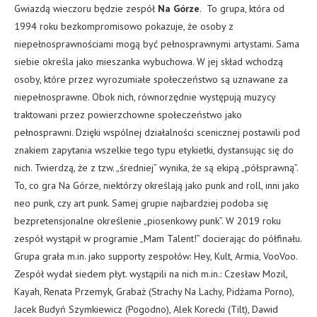
Gwiazdą wieczoru będzie zespół
Na Górze
. To grupa, która od
1994 roku bezkompromisowo pokazuje, że osoby z
niepełnosprawnościami mogą być pełnosprawnymi artystami. Sama
siebie określa jako mieszanka wybuchowa. W jej skład wchodzą
osoby, które przez wyrozumiałe społeczeństwo są uznawane za
niepełnosprawne. Obok nich, równorzędnie występują muzycy
traktowani przez powierzchowne społeczeństwo jako
pełnosprawni. Dzięki wspólnej działalności scenicznej postawili pod
znakiem zapytania wszelkie tego typu etykietki, dystansując się do
nich. Twierdzą, że z tzw. „średniej” wynika, że są ekipą „półsprawną”.
To, co gra Na Górze, niektórzy określają jako punk and roll, inni jako
neo punk, czy art punk. Samej grupie najbardziej podoba się
bezpretensjonalne określenie „piosenkowy punk”. W 2019 roku
zespół wystąpił w programie „Mam Talent!” docierając do półfinału.
Grupa grała m.in. jako supporty zespołów: Hey, Kult, Armia, VooVoo.
Zespół wydał siedem płyt. wystąpili na nich m.in.: Czesław Mozil,
Kayah, Renata Przemyk, Grabaż (Strachy Na Lachy, Pidżama Porno),
Jacek Budyń Szymkiewicz (Pogodno), Alek Korecki (Tilt), Dawid