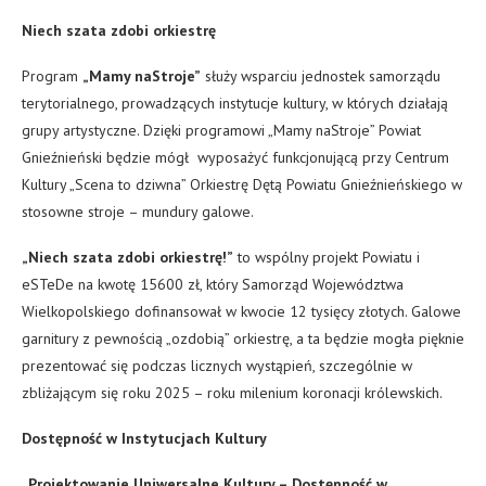
Niech szata zdobi orkiestrę
Program
„Mamy naStroje”
służy wsparciu jednostek samorządu
terytorialnego, prowadzących instytucje kultury, w których działają
grupy artystyczne. Dzięki programowi „Mamy naStroje” Powiat
Gnieźnieński będzie mógł wyposażyć funkcjonującą przy Centrum
Kultury „Scena to dziwna” Orkiestrę Dętą Powiatu Gnieźnieńskiego w
stosowne stroje – mundury galowe.
„Niech szata zdobi orkiestrę!”
to wspólny projekt Powiatu i
eSTeDe na kwotę 15600 zł, który Samorząd Województwa
Wielkopolskiego dofinansował w kwocie 12 tysięcy złotych. Galowe
garnitury z pewnością „ozdobią” orkiestrę, a ta będzie mogła pięknie
prezentować się podczas licznych wystąpień, szczególnie w
zbliżającym się roku 2025 – roku milenium koronacji królewskich.
Dostępność w Instytucjach Kultury
„Projektowanie Uniwersalne Kultury – Dostępność w