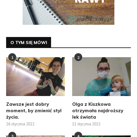
O TYM SIĘ MÓWI
1
2
Zawsze jest dobry
Olga z Kiszkowa
moment, by zmienić styl
otrzymała najdroższy
życia.
lek świata
26 stycznia 2022
11 stycznia 2022
3
4