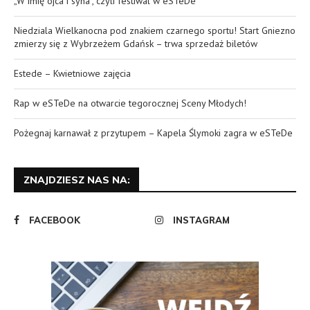
„W imię ojca i syna”, czyli festiwal w eSTeDe
Niedziala Wielkanocna pod znakiem czarnego sportu! Start Gniezno
zmierzy się z Wybrzeżem Gdańsk – trwa sprzedaż biletów
Estede – Kwietniowe zajęcia
Rap w eSTeDe na otwarcie tegorocznej Sceny Młodych!
Pożegnaj karnawał z przytupem – Kapela Ślymoki zagra w eSTeDe
ZNAJDZIESZ NAS NA:
FACEBOOK
INSTAGRAM