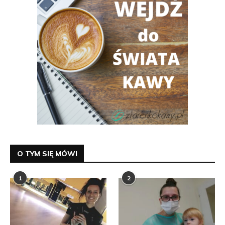
O TYM SIĘ MÓWI
1
2